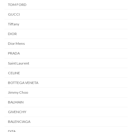
TOM FORD
GUCCI
Tiffany
DIOR
Dior Mens
PRADA
Saint Laurent
CELINE
BOTTEGA VENETA
Jimmy Choo
BALMAIN
GIVENCHY
BALENCIAGA
DITA