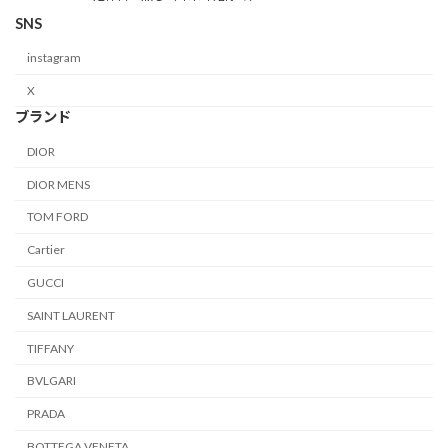
SNS
instagram
X
ブランド
DIOR
DIOR MENS
TOM FORD
Cartier
GUCCI
SAINT LAURENT
TIFFANY
BVLGARI
PRADA
BOTTEGA VENETA