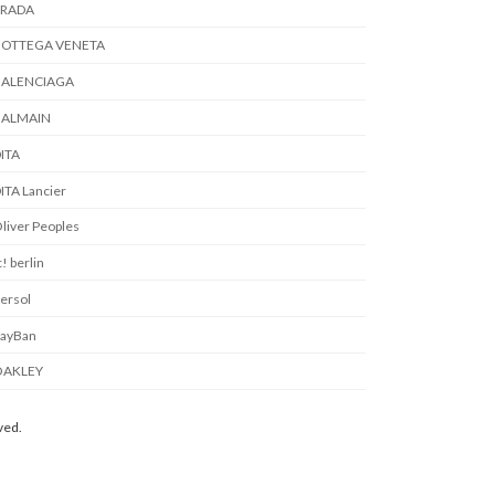
PRADA
BOTTEGA VENETA
BALENCIAGA
BALMAIN
ITA
ITA Lancier
liver Peoples
c! berlin
ersol
ayBan
OAKLEY
ed.