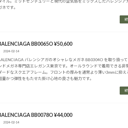
タイル。ミッドセンチュリーと現代の空気感をミックスしたバレンシア
ガネです。
続
BALENCIAGA BB0065O ¥50,600
2024-02-14
BALENCIAGA バレンシアガのオシャレなメガネ BB0304O を取り扱っ
ンドメガネ専門店エレガンス東京です。オールラウンドで着用できる非
ダードなスクエアフレーム。フロントの厚みを通常より薄い3mmに抑え
軽量かつ弾性をもたせた掛け心地の良さも魅力です。
続
BALENCIAGA BB0078O ¥44,000
2024-02-14