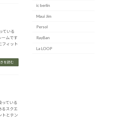
ic berlin
Maui Jim
Persol
扱っている
RayBan
レームです
にフィット
La LOOP
きを読む
り扱っている
あるスクエ
ントとテン