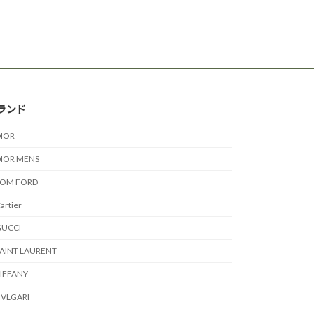
ランド
IOR
IOR MENS
TOM FORD
artier
GUCCI
AINT LAURENT
IFFANY
VLGARI