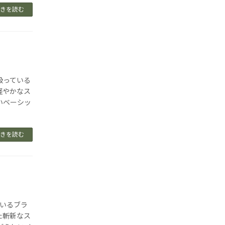
きを読む
り扱っている
軽やかなス
いベーシッ
きを読む
ているブラ
た斬新なス