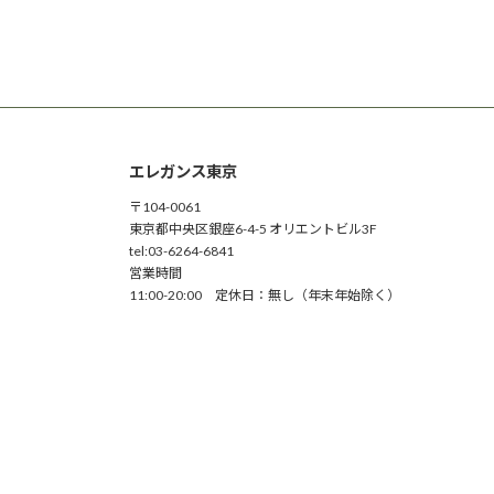
投
稿
の
ペ
ー
ジ
送
エレガンス東京
り
〒104-0061
東京都中央区銀座6-4-5 オリエントビル3F
tel:03-6264-6841
営業時間
11:00-20:00 定休日：無し（年末年始除く）