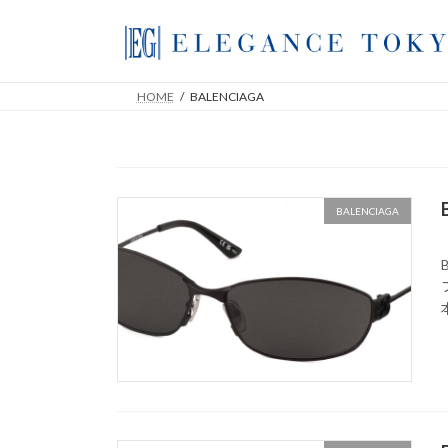
コ
ナ
ン
ビ
テ
ゲ
ン
ー
HOME
BALENCIAGA
ツ
シ
へ
ョ
ス
ン
キ
に
ッ
移
BALENCIAGA
プ
動