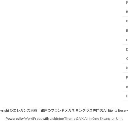
D
D
O
i
P
R
pyright © エレガンス東京｜銀座のブランドメガネ サングラス専門店 All Rights Reserv
Powered by
WordPress
with
Lightning Theme
&
VK All in One Expansion Unit