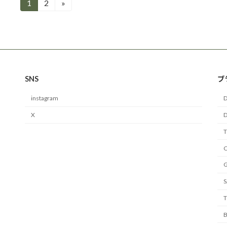
1
2
»
固
固
定
定
ペ
ペ
ー
ー
ジ
ジ
SNS
ブ
instagram
D
X
D
C
S
T
B