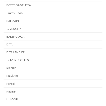
BOTTEGA VENETA
Jimmy Choo
BALMAIN
GIVENCHY
BALENCIAGA
DITA
DITA LANCIER
OLIVER PEOPLES
ic berlin
Maui Jim
Persol
RayBan
La LOOP