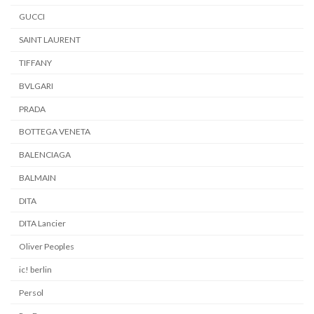
GUCCI
SAINT LAURENT
TIFFANY
BVLGARI
PRADA
BOTTEGA VENETA
BALENCIAGA
BALMAIN
DITA
DITA Lancier
Oliver Peoples
ic! berlin
Persol