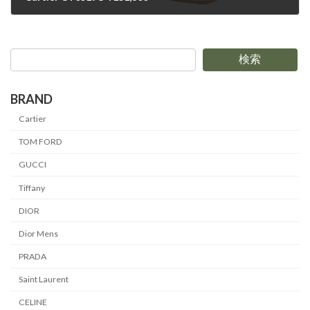
2024-12-12
検索
BRAND
Cartier
TOM FORD
GUCCI
Tiffany
DIOR
Dior Mens
PRADA
Saint Laurent
CELINE