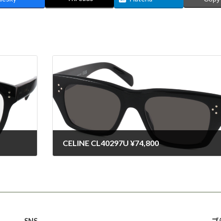
CELINE CL40297U ¥74,800
2025-03-13
SNS
ブ