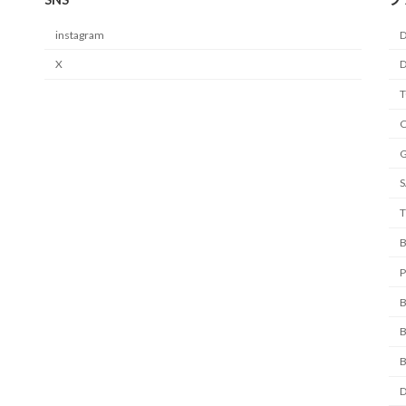
instagram
D
X
D
C
S
T
B
D