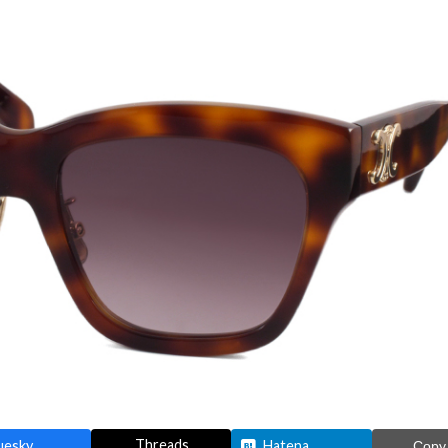
Threads
uesky
Hatena
Copy