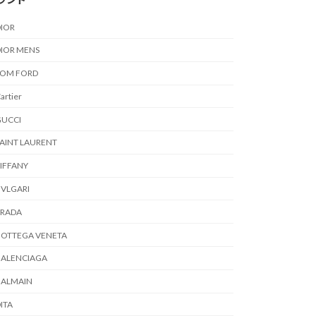
IOR
IOR MENS
TOM FORD
artier
GUCCI
AINT LAURENT
IFFANY
VLGARI
PRADA
BOTTEGA VENETA
BALENCIAGA
BALMAIN
ITA