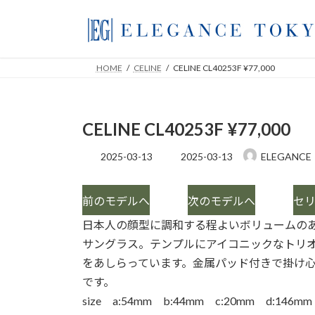
コ
ナ
ン
ビ
テ
ゲ
ン
ー
HOME
CELINE
CELINE CL40253F ¥77,000
ツ
シ
へ
ョ
ス
ン
CELINE CL40253F ¥77,000
キ
に
ッ
移
最
2025-03-13
2025-03-13
ELEGANCE
プ
動
終
更
新
前のモデルへ
次のモデルへ
セ
日
時
日本人の顔型に調和する程よいボリュームの
:
サングラス。テンプルにアイコニックなトリ
をあしらっています。金属パッド付きで掛け
です。
size a:54mm b:44mm c:20mm d:146mm