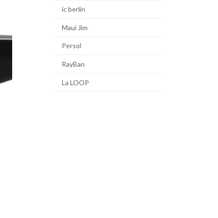
ic berlin
Maui Jim
Persol
RayBan
La LOOP