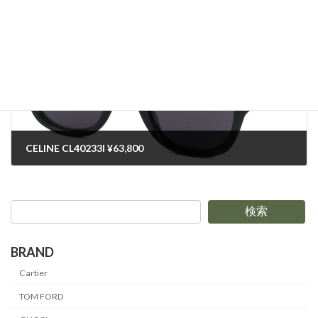
2024-09-21
次の記事
CELINE CL40233I ¥63,800
2024-09-21
検索
BRAND
Cartier
TOM FORD