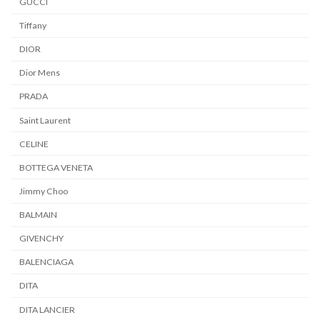
GUCCI
Tiffany
DIOR
Dior Mens
PRADA
Saint Laurent
CELINE
BOTTEGA VENETA
Jimmy Choo
BALMAIN
GIVENCHY
BALENCIAGA
DITA
DITA LANCIER