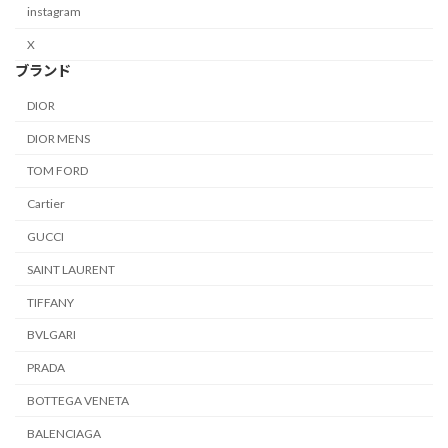
instagram
X
ブランド
DIOR
DIOR MENS
TOM FORD
Cartier
GUCCI
SAINT LAURENT
TIFFANY
BVLGARI
PRADA
BOTTEGA VENETA
BALENCIAGA