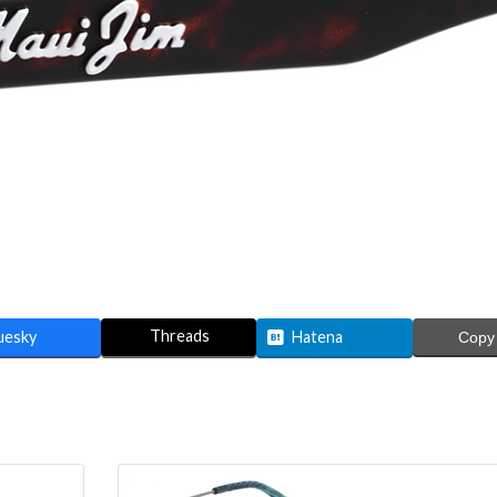
Threads
uesky
Hatena
Copy