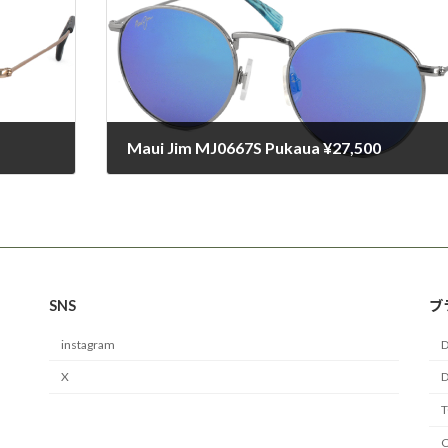
Maui Jim MJ0667S Pukaua ¥27,500
2024-09-15
SNS
ブ
instagram
D
X
D
C