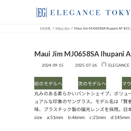
コ
ナ
ン
ビ
テ
ゲ
ン
ー
HOME
Maui Jim
Maui Jim MJ0658SA Ihupani AF ¥25
ツ
シ
へ
ョ
ス
ン
Maui Jim MJ0658SA Ihupani A
キ
に
ッ
移
最
2024-09-15
2025-07-26
ELEGANCE
プ
動
終
更
新
前のモデルへ
次のモデルへ
マ
日
時
丸みのある柔らかいパントシェイプ、ボリュ
:
ュアルな印象のサングラス。モデル名は「賢
味、プラスチック製の偏光レンズを採用。日
size a:51mm b:46mm c:21mm d:145mm