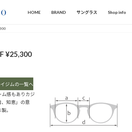
HOME
BRAND
サングラス
Shop info
,300
F ¥25,300
ウイジムの一覧へ
ーム感もありカジ
者、知恵」の意
本製。