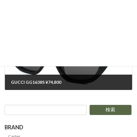
Maui Jim MJ0674S Hau'oli XL ¥27,500
2024-09-15
次の記事
GUCCI GG1638S ¥74,800
2024-09-18
検索
BRAND
Cartier