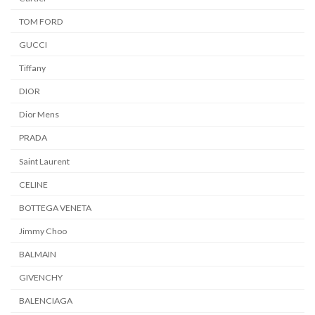
TOM FORD
GUCCI
Tiffany
DIOR
Dior Mens
PRADA
Saint Laurent
CELINE
BOTTEGA VENETA
Jimmy Choo
BALMAIN
GIVENCHY
BALENCIAGA