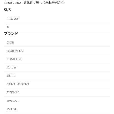
11:00-20:00 定休日：無し（年末年始除く）
SNS
instagram
X
ブランド
DIOR
DIOR MENS
TOM FORD
Cartier
GUCCI
SAINT LAURENT
TIFFANY
BVLGARI
PRADA