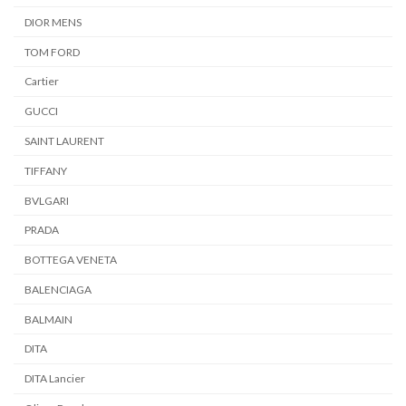
き
で
ま
き
DIOR MENS
す
ま
TOM FORD
す
Cartier
GUCCI
SAINT LAURENT
TIFFANY
BVLGARI
PRADA
BOTTEGA VENETA
BALENCIAGA
BALMAIN
DITA
DITA Lancier