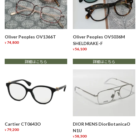
Oliver Peoples OV1366T
Oliver Peoples OV5036M
74,800
SHELDRAKE-F
¥
56,100
こ
¥
の
こ
商
詳細はこちら
詳細はこちら
の
品
商
に
品
は
に
複
は
数
複
の
数
バ
の
リ
バ
エ
リ
Cartier CT0643O
DIOR MENS DiorBotanicaO
ー
エ
79,200
N1U
シ
ー
¥
58,300
ョ
シ
¥