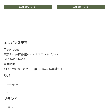
ン
ョ
詳細はこちら
詳細はこちら
が
ン
あ
が
り
あ
ま
り
す。
ま
オ
す。
プ
オ
シ
プ
エレガンス東京
ョ
シ
〒104-0061
ン
ョ
東京都中央区銀座6-4-5 オリエントビル3F
は
ン
tel:03-6264-6841
商
は
営業時間
品
商
11:00-20:00 定休日：無し（年末年始除く）
ペ
品
ー
ペ
SNS
ジ
ー
instagram
か
ジ
ら
か
X
選
ら
ブランド
択
選
で
択
DIOR