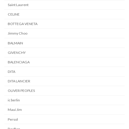
Saint Laurent
CELINE
BOTTEGA VENETA
Jimmy Choo
BALMAIN
GIVENCHY
BALENCIAGA
DITA
DITA LANCIER
OLIVER PEOPLES
ic berlin
Maui Jim
Persol
RayBan