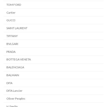
TOM FORD
Cartier
GUCCI
SAINT LAURENT
TIFFANY
BVLGARI
PRADA
BOTTEGA VENETA
BALENCIAGA
BALMAIN
DITA
DITA Lancier
Oliver Peoples
ic! berlin