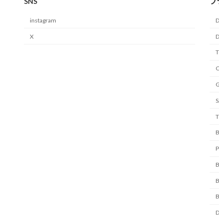
SNS
ブ
instagram
D
X
D
C
S
T
B
D