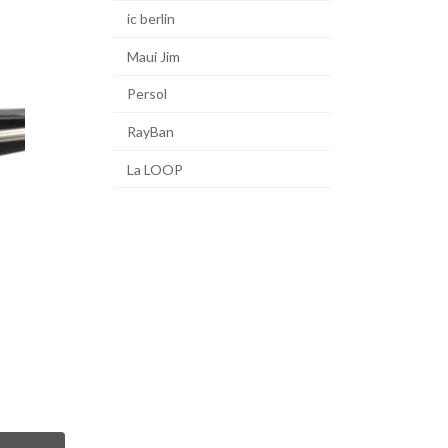
ic berlin
Maui Jim
Persol
RayBan
La LOOP