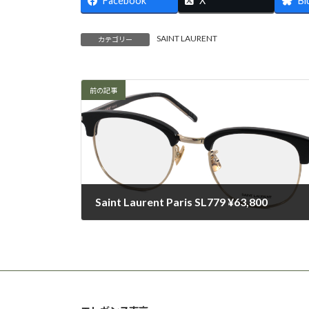
Facebook
X
Bl
SAINT LAURENT
カテゴリー
前の記事
Saint Laurent Paris SL779 ¥63,800
2025-03-01