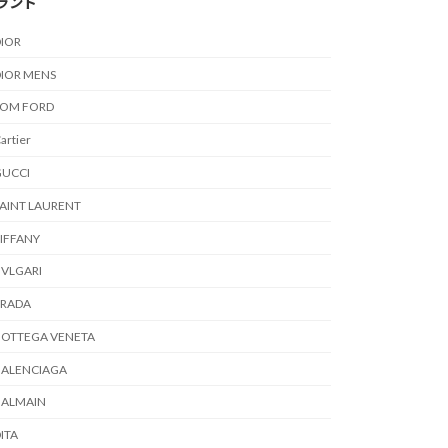
ランド
IOR
IOR MENS
TOM FORD
artier
GUCCI
AINT LAURENT
IFFANY
VLGARI
PRADA
BOTTEGA VENETA
BALENCIAGA
BALMAIN
ITA