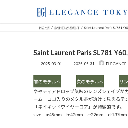
コ
ナ
ン
ビ
テ
ゲ
ン
ー
HOME
SAINT LAURENT
Saint Laurent Paris SL781 ¥6
ツ
シ
へ
ョ
ス
ン
Saint Laurent Paris SL781 ¥60
キ
に
ッ
移
最
2025-03-01
2025-05-31
ELEGANCE
プ
動
終
更
新
前のモデルへ
次のモデルへ
サン
日
時
ややティアドロップ気味のレンズシェイプが
:
ーム。ロゴ入りのメタル芯が透けて見えるテ
「ネイキッドワイヤーコア」が特徴的です。
size a:49mm b:42mm c:22mm d:137mm